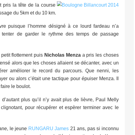
 pris la
tête de la course
assage du 5km et du 10 km.
ièvre puisque l’homme désigné à ce lourd fardeau n’a
r tenter de garder le rythme des temps de passage
petit flottement puis
Nicholas Menza
a pris les choses
nsé alors que les choses allaient se décanter, avec un
er améliorer le record du parcours. Que nenni, les
er ou alors c’était une tactique pour épuiser Menza. Il
faire le boulot.
, d’autant plus qu’il n’y avait plus de lièvre,
Paul Melly
 clignotant, pour récupérer et espèrer terminer avec le
ane, le jeune
RUNGARU James
21 ans, pas si inconnu