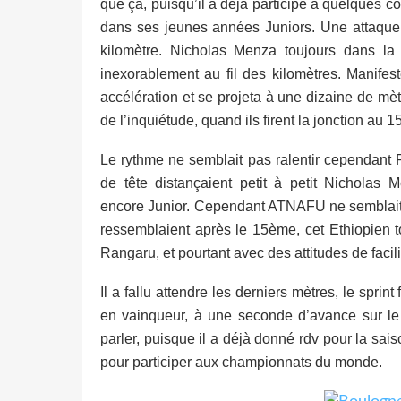
que ça, puisqu’il a déjà participé à quelques 
dans ses jeunes années Juniors. Une attaque
kilomètre. Nicholas Menza toujours dans la
inexorablement au fil des kilomètres. Manifest
accélération et se projeta à une dizaine de mè
de l’inquiétude, quand ils firent la jonction au 
Le rythme ne semblait pas ralentir cependant
de tête distançaient petit à petit Nicholas M
encore Junior. Cependant ATNAFU ne semblait pa
ressemblaient après le 15ème, cet Ethiopien to
Rangaru, et pourtant avec des attitudes de facil
Il a fallu attendre les derniers mètres, le sprint
en vainqueur, à une seconde d’avance sur le 
parler, puisque il a déjà donné rdv pour la sai
pour participer aux championnats du monde.