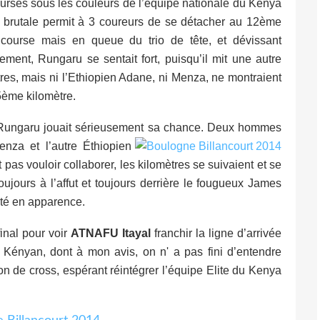
courses sous les couleurs de l’équipe nationale du Kenya
 brutale permit à 3 coureurs de se détacher au 12ème
 course mais en queue du trio de tête, et dévissant
ement, Rungaru se sentait fort, puisqu’il mit une autre
tres, mais ni l’Ethiopien Adane, ni Menza, ne montraient
15ème kilomètre.
 Rungaru jouait sérieusement sa chance.
Deux hommes
enza et l’autre Éthiopien
s vouloir collaborer, les kilomètres se suivaient et se
ujours à l’affut et toujours derrière le fougueux James
ité en apparence.
 final pour voir
ATNAFU Itayal
franchir la ligne d’arrivée
Kényan, dont à mon avis, on n' a pas fini d’entendre
son de cross, espérant réintégrer l’équipe Elite du Kenya