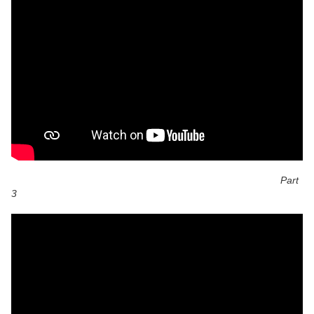
Part
3