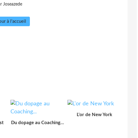
r Joseazede
ur à l'accueil
L'or de New York
st
Du dopage au Coaching...