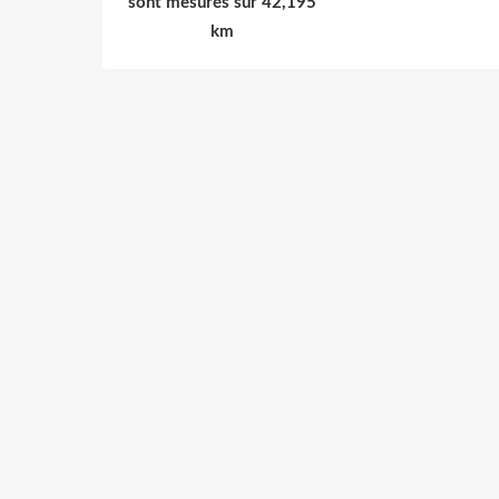
sont mesurés sur 42,195
km