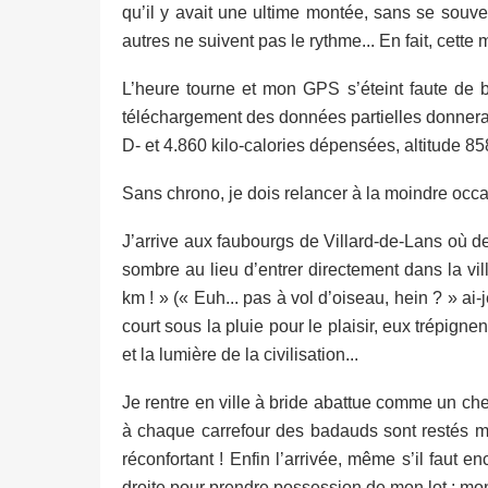
qu’il y avait une ultime montée, sans se souven
autres ne suivent pas le rythme... En fait, cett
L’heure tourne et mon GPS s’éteint faute de ba
téléchargement des données partielles donnera 
D- et 4.860 kilo-calories dépensées, altitude 8
Sans chrono, je dois relancer à la moindre oc
J’arrive aux faubourgs de Villard-de-Lans où d
sombre au lieu d’entrer directement dans la vil
km ! » (« Euh... pas à vol d’oiseau, hein ? » ai
court sous la pluie pour le plaisir, eux trépigne
et la lumière de la civilisation...
Je rentre en ville à bride abattue comme un chev
à chaque carrefour des badauds sont restés ma
réconfortant ! Enfin l’arrivée, même s’il faut e
droite pour prendre possession de mon lot : mon