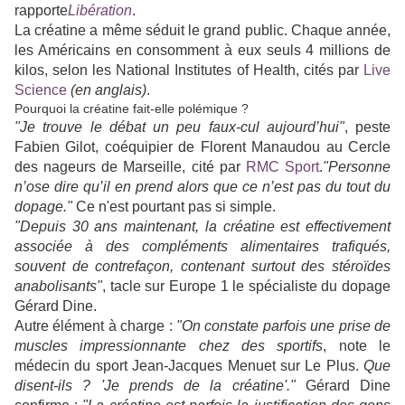
rapporte
Libération
.
La créatine a même séduit le grand public. Chaque année,
les Américains en consomment à eux seuls 4 millions de
kilos, selon les National Institutes of Health, cités par
Live
Science
(en anglais)
.
Pourquoi la créatine fait-elle polémique ?
"Je trouve le débat un peu faux-cul aujourd’hui"
, peste
Fabien Gilot, coéquipier de Florent Manaudou au Cercle
des nageurs de Marseille, cité par
RMC Sport
.
"Personne
n’ose dire qu’il en prend alors que ce n’est pas du tout du
dopage."
Ce n'est pourtant pas si simple.
"Depuis 30 ans maintenant, la créatine est effectivement
associée à des compléments alimentaires trafiqués,
souvent de contrefaçon, contenant surtout des stéroïdes
anabolisants"
, tacle sur Europe 1 le spécialiste du dopage
Gérard Dine.
Autre élément à charge :
"On constate parfois une prise de
muscles impressionnante chez des sportifs
, note le
médecin du sport Jean-Jacques Menuet sur Le Plus.
Que
disent-ils ? 'Je prends de la créatine'."
Gérard Dine