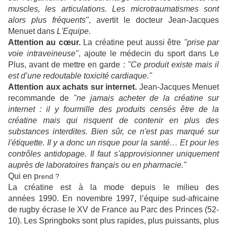
muscles, les articulations. Les microtraumatismes sont
alors plus fréquents"
, avertit le docteur Jean-Jacques
Menuet dans
L'Equipe
.
Attention au cœur.
La créatine peut aussi être
"prise par
voie intraveineuse"
, ajoute le médecin du sport dans Le
Plus, avant de mettre en garde :
"Ce produit existe mais il
est d’une redoutable toxicité cardiaque."
Attention aux achats sur internet.
Jean-Jacques Menuet
recommande de
"ne jamais acheter de la créatine sur
internet : il y fourmille des produits censés être de la
créatine mais qui risquent de contenir en plus des
substances interdites. Bien sûr, ce n'est pas marqué sur
l'étiquette. Il y a donc un risque pour la santé… Et pour les
contrôles antidopage. Il faut s'approvisionner uniquement
auprès de laboratoires français ou en pharmacie."
Qui en p
rend ?
La créatine est à la mode depuis le milieu des
années 1990. En novembre 1997, l’équipe sud-africaine
de rugby écrase le XV de France au Parc des Princes (52-
10). Les Springboks sont plus rapides, plus puissants, plus