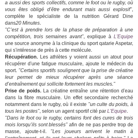
a aussi des sports collectifs, comme le foot ou le rugby, où
vous êtes obligé d’être endurant mais aussi explosif"
,
complète le spécialiste de la nutrition Gérard Dine
dans
20 Minutes
.
"C’est à prendre lors de la phase de préparation à une
compétition, trois semaines avant"
, explique à
L'Equipe
une source anonyme à la clinique du sport qatarie Aspetar,
qui s'intéresse de près à cette molécule.
Récupération.
Les athlètes y voient aussi un atout pour
récupérer d'une fatigue musculaire, ajoute le médecin du
sport.
"Certains sportifs soulignent que la prise de créatine
leur permet de mieux récupérer après une séance
d’entraînement qui sollicite fortement les muscles."
Prise de poids.
La créatine entraîne une rétention d'eau
dans la fibre musculaire. Un effet secondaire recherché
notamment dans le rugby, où il existe
"un culte du poids, à
tous les postes"
, selon un agent sportif cité par
L'Equipe
.
"Dans le foot ou le rugby, certains font des cures de trois
mois lorsqu’ils sont blessés"
afin de ne pas perdre trop de
masse, ajoute-t-il.
"Les joueurs arrivent le matin à