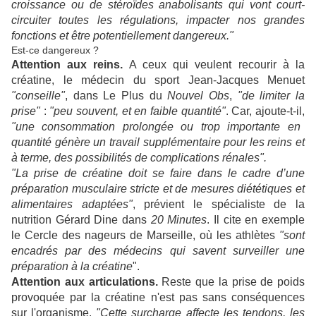
croissance ou de stéroïdes anabolisants qui vont court-
circuiter toutes les régulations, impacter nos grandes
fonctions et être potentiellement dangereux."
Est-ce dangereux ?
Attention aux reins.
A ceux qui veulent recourir à la
créatine, le médecin du sport Jean-Jacques Menuet
"conseille"
, dans Le Plus du
Nouvel Obs
,
"
de limiter la
prise"
:
"peu souvent, et en faible quantité"
. Car, ajoute-t-il,
"une consommation prolongée ou trop importante en
quantité génère un travail supplémentaire pour les reins et
à terme, des possibilités de complications rénales".
"La prise de créatine doit se faire dans le cadre d’une
préparation musculaire stricte et de mesures diététiques et
alimentaires adaptées"
, prévient le spécialiste de la
nutrition Gérard Dine dans
20 Minutes
. Il cite en exemple
le Cercle des nageurs de Marseille, où les athlètes
"sont
encadrés par des médecins qui savent surveiller une
préparation à la créatine
".
Attention aux articulations.
Reste que la prise de poids
provoquée par la créatine n'est pas sans conséquences
sur l'organisme.
"Cette surcharge affecte les tendons, les