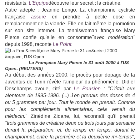
résistants.
L'Equipe
découvre leur secret : la créatine.
Autre adepte : Jeannie Longo. La championne cycliste
française
assure
en prendre à petite dose en
remplacement de la viande. Elle en fait même la promotion
sur son site internet. La tenniswoman française Mary
Pierce confie qu'elle en consomme
"avec modération"
depuis 1998, raconte
Le Point
.
La Française Mary Pierce le 31 août 2000 à l'US
Open. (REUTERS)
Au début des années 2000, le procès pour dopage de la
Juventus de Turin révèle l'ampleur du phénomène. Didier
Deschamps avoue, cité par
Le Parisien
:
"C'était aux
alentours de 1995-1996. (...) J'en prenais des doses de 4
ou 5 grammes par jour. Tout le monde en prenait. Comme
pour les compléments alimentaires, cela venait du
médecin."
Zinédine Zidane, lui, reconnaît qu'il prenait
"trois grammes de créatine deux ou trois jours par semaine
durant la préparation, et, de temps en temps, durant le
championnat, entre la première et la deuxième mi-temps"
,