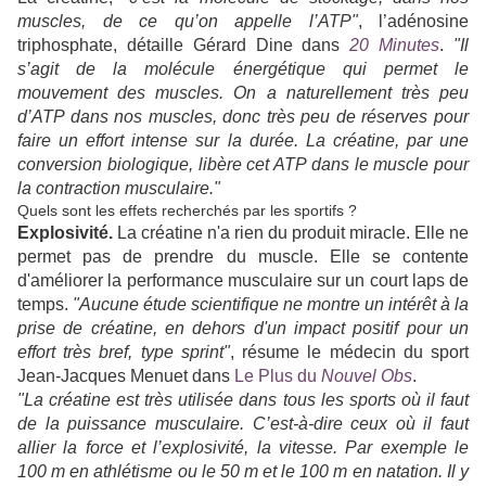
muscles, de ce qu’on appelle l’ATP"
, l’adénosine
triphosphate, détaille Gérard Dine dans
20 Minutes
.
"Il
s’agit de la molécule énergétique qui permet le
mouvement des muscles. On a naturellement très peu
d’ATP dans nos muscles, donc très peu de réserves pour
faire un effort intense sur la durée. La créatine, par une
conversion biologique, libère cet ATP dans le muscle pour
la contraction musculaire."
Quels sont les effets recherchés par les sportifs ?
Explosivité.
La créatine n'a rien du produit miracle. Elle ne
permet pas de prendre du muscle. Elle se contente
d'améliorer la performance musculaire sur un court laps de
temps.
"Aucune étude scientifique ne montre un intérêt à la
prise de créatine, en dehors d'un impact positif pour un
effort très bref, type sprint"
, résume le médecin du sport
Jean-Jacques Menuet dans
Le Plus du
Nouvel Obs
.
"La créatine est très utilisée dans tous les sports où il faut
de la puissance musculaire. C’est-à-dire ceux où il faut
allier la force et l’explosivité, la vitesse. Par exemple le
100 m en athlétisme ou le 50 m et le 100 m en natation. Il y