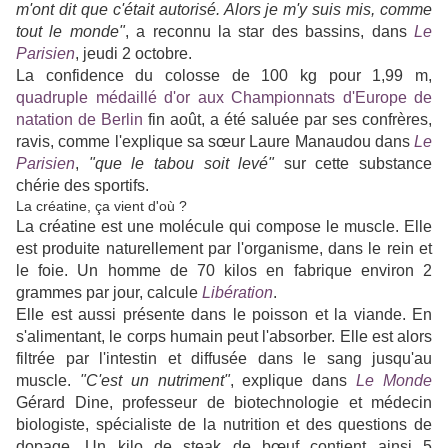
m'ont dit que c'était autorisé. Alors je m'y suis mis, comme
tout le monde"
, a reconnu la star des bassins, dans
Le
Parisien
, jeudi 2 octobre.
La confidence du colosse de 100 kg pour 1,99 m,
quadruple médaillé d'or aux Championnats d'Europe de
natation de Berlin
fin août, a été saluée par ses confrères,
ravis, comme l'explique sa sœur Laure Manaudou dans
Le
Parisien
,
"que le tabou soit levé"
sur cette substance
chérie des sportifs.
La créatine, ça vient d'où ?
La créatine est une molécule qui compose le muscle. Elle
est produite naturellement par l'organisme, dans le rein et
le foie. Un homme de 70 kilos en fabrique environ 2
grammes par jour, calcule
Libération
.
Elle est aussi présente dans le poisson et la viande. En
s'alimentant, le corps humain peut l'absorber. Elle est alors
filtrée par l'intestin et diffusée dans le sang jusqu'au
muscle.
"C'est un nutriment"
, explique dans
Le Monde
Gérard Dine, professeur de biotechnologie et médecin
biologiste, spécialiste de la nutrition et des questions de
dopage. Un kilo de steak de bœuf contient ainsi 5