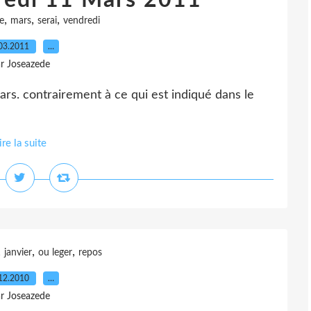
redi 11 Mars 2011
,
,
,
e
mars
serai
vendredi
03.2011
…
r Joseazede
rs. contrairement à ce qui est indiqué dans le
ire la suite
,
,
,
janvier
ou leger
repos
12.2010
…
r Joseazede