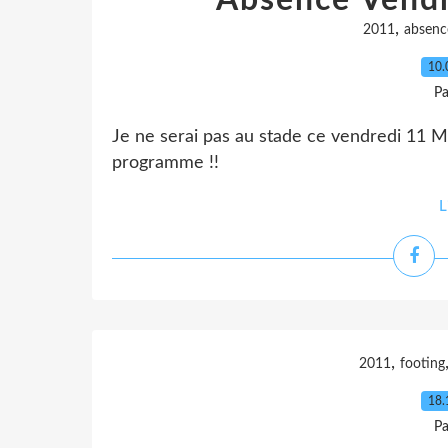
Absence Vend
,
2011
absenc
10.
Pa
Je ne serai pas au stade ce vendredi 11 Ma
programme !!
L
,
2011
footing
18.
Pa