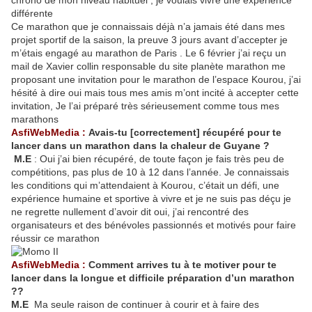
chrono de mon niveau habituel , je voulais vivre une expérience
différente
Ce marathon que je connaissais déjà n’a jamais été dans mes
projet sportif de la saison, la preuve 3 jours avant d’accepter je
m’étais engagé au marathon de Paris . Le 6 février j’ai reçu un
mail de Xavier collin responsable du site planète marathon me
proposant une invitation pour le marathon de l’espace Kourou, j’ai
hésité à dire oui mais tous mes amis m’ont incité à accepter cette
invitation, Je l’ai préparé très sérieusement comme tous mes
marathons
AsfiWebMedia :
Avais-tu [correc
tement] récupéré pour te
lancer dans un marathon dans la chaleur de Guyane ?
M.E
: Oui j’ai bien récupéré, de toute façon je fais très peu de
compétitions, pas plus de 10 à 12 dans l’année. Je connaissais
les conditions qui m’attendaient à Kourou, c’était un défi, une
expérience humaine et sportive à vivre et je ne suis pas déçu je
ne regrette nullement d’avoir dit oui, j’ai rencontré des
organisateurs et des bénévoles passionnés et motivés pour faire
réussir ce marathon
AsfiWebMedia :
Comment arrives tu à te motiver pour te
lancer dans la longue et difficile préparation d’un marathon
??
M.E
Ma seule raison de continuer à courir et à faire des