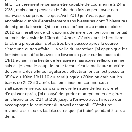
M.E
: Sincèrement je pensais être capable de courir entre 2’24 à
2’28 , mais entre penser et le faire des fois on peut avoir des
mauvaises surprises . Depuis Avril 2010 je n’avais pas pu
enchainer 4 mois d’entrainement sans blessures dont 3 blessures
de fatigue du bassin. Qd je me suis présenté au mois d’octobre
2012 au marathon de Chicago ma dernière compétition remontait
au mois de janvier le 10km du 14eme . J’étais dans le brouillard
total, ma préparation s’était très bien passée après la course
c’était une autres affaire . La veille du marathon j’ai appris que les
féminines ont décidé avec les lièvres de partir sur les bases de
1’h11 au semi j’ai hésité de les suivre mais après réflexion je me
suis dit je tente le coup de toute façon c’est la meilleure manière
de courir à des allures régulières , effectivement on est passé en
35’04 au 10km 1’h11’16 au semi jusqu’au 30km on était sur les
bases de 2h22’53 après les féminines ont commencé a
s’attaquer je ne voulais pas prendre le risque de les suivre et
d’exploser après, j’ai essayé de garder mon rythme et de gérer
un chrono entre 2’24 et 2’26 jusqu’à l’arrivée avec l’ivresse qui
accompagne le sentiment du travail accompli . C’était une
revanche sur toutes les blessures que j’ai trainé pendant 2 ans et
demi.