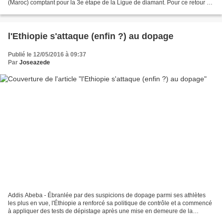
(Maroc) comptant pour la 3e étape de la Ligue de diamant. Pour ce retour à
la compétition, Makhloufi s’alignera...
l'Ethiopie s'attaque (enfin ?) au dopage
Publié le 12/05/2016 à 09:37
Par
Joseazede
Addis Abeba - Ébranlée par des suspicions de dopage parmi ses athlètes
les plus en vue, l'Éthiopie a renforcé sa politique de contrôle et a commencé
à appliquer des tests de dépistage après une mise en demeure de la
Fédération internationale d'athlétisme...