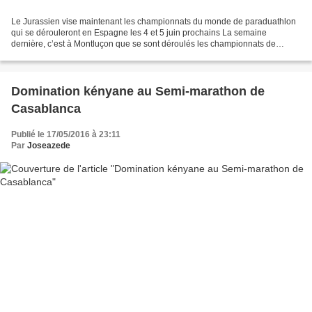
Le Jurassien vise maintenant les championnats du monde de paraduathlon
qui se dérouleront en Espagne les 4 et 5 juin prochains La semaine
dernière, c’est à Montluçon que se sont déroulés les championnats de
France de paratriathlon où le Jurassien Franck...
Domination kényane au Semi-marathon de
Casablanca
Publié le 17/05/2016 à 23:11
Par
Joseazede