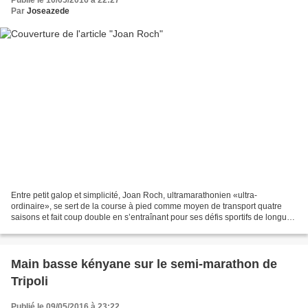
Publié le 10/05/2016 à 22:27
Par
Joseazede
Entre petit galop et simplicité, Joan Roch, ultramarathonien «ultra-
ordinaire», se sert de la course à pied comme moyen de transport quatre
saisons et fait coup double en s’entraînant pour ses défis sportifs de longue
haleine. Lire la suite ici
Main basse kényane sur le semi-marathon de
Tripoli
Publié le 09/05/2016 à 23:22