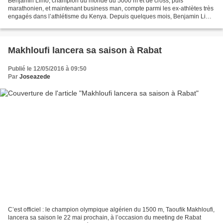
Benjamin Limo, champion du monde du 5000 m et de cross, puis
marathonien, et maintenant business man, compte parmi les ex-athlètes très
engagés dans l’athlétisme du Kenya. Depuis quelques mois, Benjamin Limo
mène la fronde contre la Fédération d’athlétisme...
Makhloufi lancera sa saison à Rabat
Publié le 12/05/2016 à 09:50
Par
Joseazede
C’est officiel : le champion olympique algérien du 1500 m, Taoufik Makhloufi,
lancera sa saison le 22 mai prochain, à l’occasion du meeting de Rabat